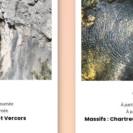
rc
le
le
ic
ic
o
o
n
n
journée
À part
urnée
À p
et Vercors
Massifs : Chartr