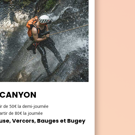
ic
o
n
CANYON
ir de 50€ la demi-journée
artir de 80€ la journée
euse, Vercors, Bauges et Bugey