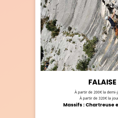
rc
le
ic
o
n
FALAISE
À partir de 200€ la demi-
À partir de 320€ la jo
Massifs : Chartreuse 