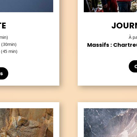
TE
JOUR
min)
À pa
Massifs : Chartre
 (30min)
 (45 min)
s