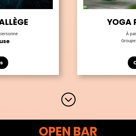
 ALLÈGE
YOGA 
r personne
À par
euse
Groupe
s
;
OPEN BAR