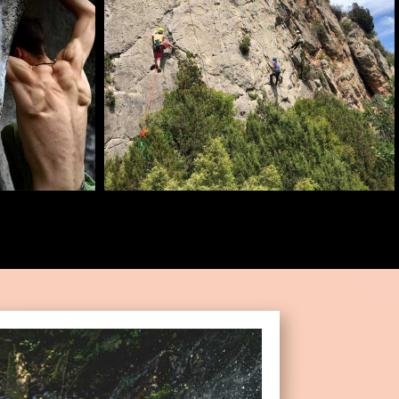
P
STAGE
intérieur,
À venir prochainement
ie ? Venez
iveau !
ar
r
o
w
d
o
w
n
ci
rc
le