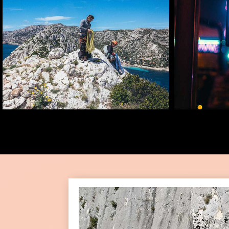
À LA CARTE
O
Falaise, grande voie, bloc,
Compilez
canyoning, parapente, portaledge,
sortie ou
yoga, faites votre choix !
ar
r
o
w
d
o
w
n
ci