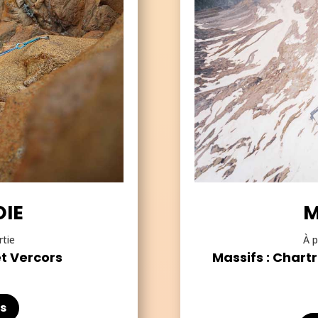
IE
M
rtie
À p
et Vercors
Massifs : Chart
s