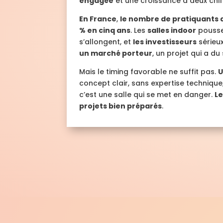
engagée
et une croissance à deux chif
En France
,
le nombre de pratiquants a
% en cinq ans
. Les
salles indoor
poussen
s’allongent, et
les investisseurs
sérieux
un marché porteur
, un projet qui a du
Mais le timing favorable ne suffit pas.
U
concept clair, sans expertise technique
c’est une salle qui se met en danger.
L
projets bien préparés
.