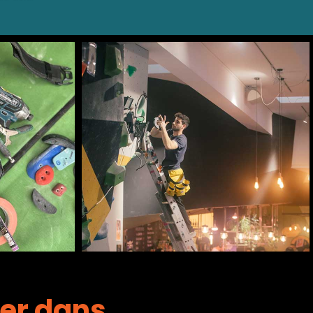
Pourquoi choisir
ment
Climb With Us ?
er dans