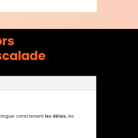
ors
escalade
distinguer correctement
les délais
, les