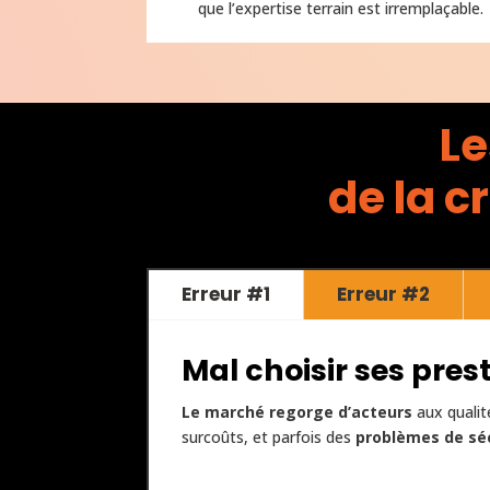
que l’expertise terrain est irremplaçable.
Le
de la c
Erreur #1
Erreur #2
Mal choisir ses pres
Le marché regorge d’acteurs
aux qualit
surcoûts, et parfois des
problèmes de sé