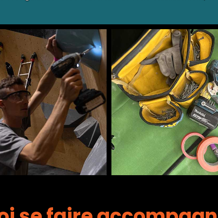
Les erreurs
Notre
fréquentes
accompagne
complet
oi se faire accompagn