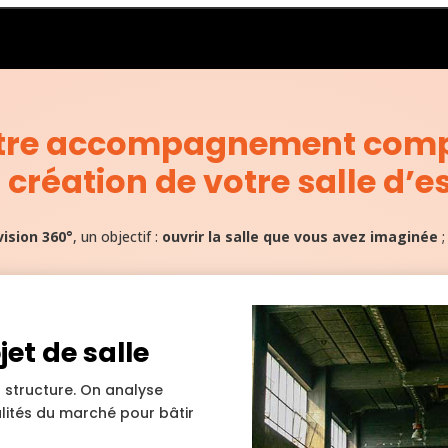
tre accompagnement comp
 création de votre salle d’
vision 360°
, un objectif :
ouvrir la salle que vous avez imaginée
;
et de salle
n structure. On analyse
alités du marché pour bâtir